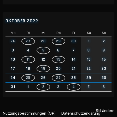
OKTOBER 2022
Mo
Di
Mi
Do
Fr
Sa
So
26
27
28
29
30
1
2
3
4
5
6
7
8
9
10
11
12
13
14
15
16
17
18
19
20
21
22
23
24
25
26
27
28
29
30
31
1
2
3
4
5
6
Stil ändern
Nutzungsbestimmungen (OP)
Datenschutzerklärung