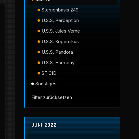
Sternenbasis 249
U.S.S. Perception
U.S.S. Jules Verne
U.S.S. Kopernikus
U.S.S. Pandora
U.S.S. Harmony
SF CID
Sonstiges
Filter zurücksetzen
JUNI 2022