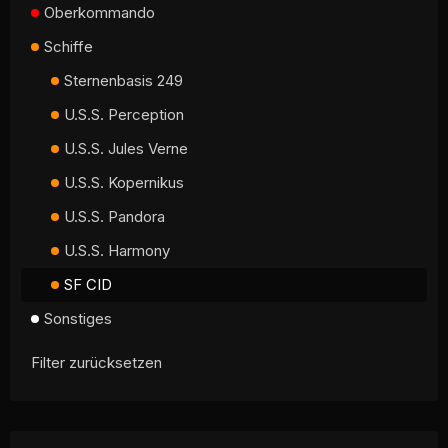
Oberkommando
Schiffe
Sternenbasis 249
U.S.S. Perception
U.S.S. Jules Verne
U.S.S. Kopernikus
U.S.S. Pandora
U.S.S. Harmony
SF CID
Sonstiges
Filter zurücksetzen