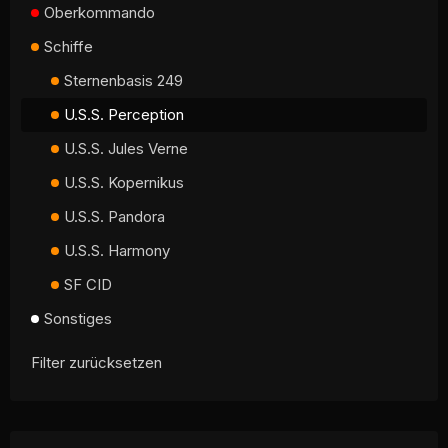
Oberkommando
Schiffe
Sternenbasis 249
U.S.S. Perception
U.S.S. Jules Verne
U.S.S. Kopernikus
U.S.S. Pandora
U.S.S. Harmony
SF CID
Sonstiges
Filter zurücksetzen