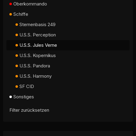
Oberkommando
Schiffe
Sternenbasis 249
U.S.S. Perception
U.S.S. Jules Verne
U.S.S. Kopernikus
U.S.S. Pandora
U.S.S. Harmony
SF CID
Sonstiges
Filter zurücksetzen