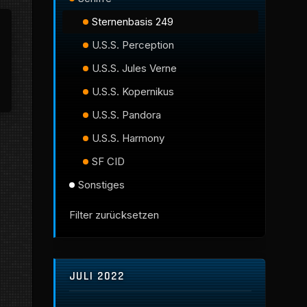
Sternenbasis 249
U.S.S. Perception
U.S.S. Jules Verne
U.S.S. Kopernikus
U.S.S. Pandora
U.S.S. Harmony
SF CID
Sonstiges
Filter zurücksetzen
JULI 2022