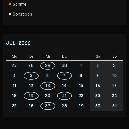
Schiffe
Sonstiges
JULI 2022
Mo
Di
Mi
Do
Fr
Sa
So
27
28
29
30
1
2
3
4
5
6
7
8
9
10
11
12
13
14
15
16
17
18
19
20
21
22
23
24
25
26
27
28
29
30
31