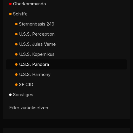
Oberkommando
Schiffe
Sternenbasis 249
U.S.S. Perception
U.S.S. Jules Verne
U.S.S. Kopernikus
U.S.S. Pandora
U.S.S. Harmony
SF CID
Sonstiges
Filter zurücksetzen