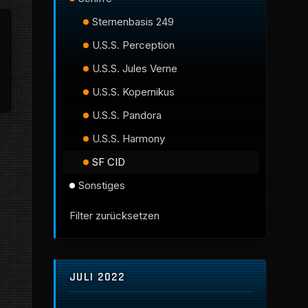
Sternenbasis 249
U.S.S. Perception
U.S.S. Jules Verne
U.S.S. Kopernikus
U.S.S. Pandora
U.S.S. Harmony
SF CID
Sonstiges
Filter zurücksetzen
JULI 2022