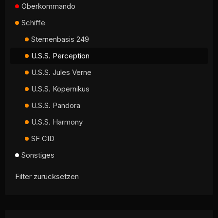
Oberkommando
Schiffe
Sternenbasis 249
U.S.S. Perception
U.S.S. Jules Verne
U.S.S. Kopernikus
U.S.S. Pandora
U.S.S. Harmony
SF CID
Sonstiges
Filter zurücksetzen