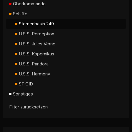
Oberkommando
Schiffe
Sternenbasis 249
U.S.S. Perception
U.S.S. Jules Verne
U.S.S. Kopernikus
U.S.S. Pandora
U.S.S. Harmony
SF CID
Sonstiges
Filter zurücksetzen