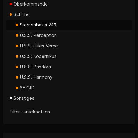
Oberkommando
Schiffe
Sternenbasis 249
U.S.S. Perception
U.S.S. Jules Verne
U.S.S. Kopernikus
U.S.S. Pandora
U.S.S. Harmony
SF CID
Sonstiges
Filter zurücksetzen