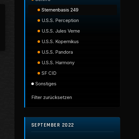
Sternenbasis 249
U.S.S. Perception
U.S.S. Jules Verne
U.S.S. Kopernikus
U.S.S. Pandora
U.S.S. Harmony
SF CID
Sonstiges
Filter zurücksetzen
SEPTEMBER 2022