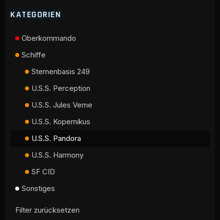
KATEGORIEN
Oberkommando
Schiffe
Sternenbasis 249
U.S.S. Perception
U.S.S. Jules Verne
U.S.S. Kopernikus
U.S.S. Pandora
U.S.S. Harmony
SF CID
Sonstiges
Filter zurücksetzen