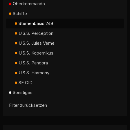
Oberkommando
Schiffe
Sternenbasis 249
U.S.S. Perception
U.S.S. Jules Verne
U.S.S. Kopernikus
U.S.S. Pandora
U.S.S. Harmony
SF CID
Sonstiges
Filter zurücksetzen