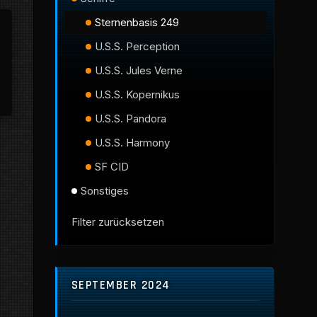
Sternenbasis 249
U.S.S. Perception
U.S.S. Jules Verne
U.S.S. Kopernikus
U.S.S. Pandora
U.S.S. Harmony
SF CID
Sonstiges
Filter zurücksetzen
SEPTEMBER 2024