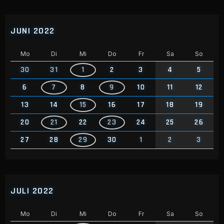
JUNI 2022
Mo
Di
Mi
Do
Fr
Sa
So
30
31
1
2
3
4
5
6
7
8
9
10
11
12
13
14
15
16
17
18
19
20
21
22
23
24
25
26
27
28
29
30
1
2
3
JULI 2022
Mo
Di
Mi
Do
Fr
Sa
So