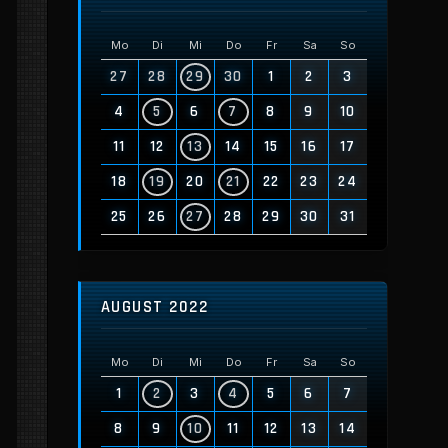
Mo
Di
Mi
Do
Fr
Sa
So
27
28
29
30
1
2
3
4
5
6
7
8
9
10
11
12
13
14
15
16
17
18
19
20
21
22
23
24
25
26
27
28
29
30
31
AUGUST 2022
Mo
Di
Mi
Do
Fr
Sa
So
1
2
3
4
5
6
7
8
9
10
11
12
13
14