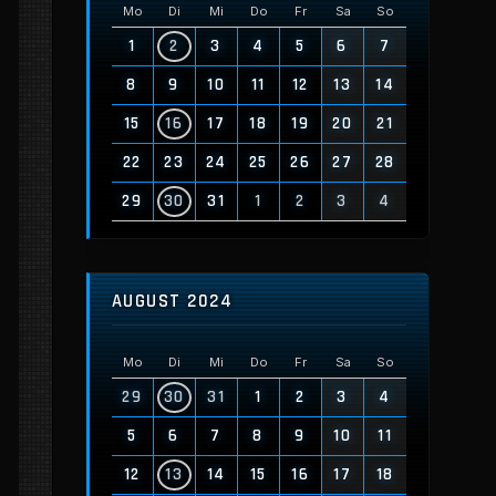
Mo
Di
Mi
Do
Fr
Sa
So
1
2
3
4
5
6
7
8
9
10
11
12
13
14
15
16
17
18
19
20
21
22
23
24
25
26
27
28
29
30
31
1
2
3
4
AUGUST 2024
Mo
Di
Mi
Do
Fr
Sa
So
29
30
31
1
2
3
4
5
6
7
8
9
10
11
12
13
14
15
16
17
18