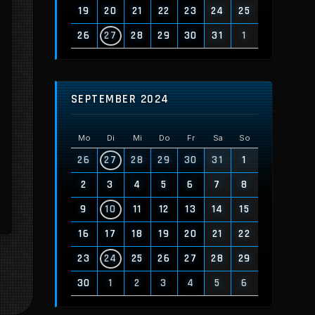
19
20
21
22
23
24
25
26
27
28
29
30
31
1
SEPTEMBER 2024
Mo
Di
Mi
Do
Fr
Sa
So
26
27
28
29
30
31
1
2
3
4
5
6
7
8
9
10
11
12
13
14
15
16
17
18
19
20
21
22
23
24
25
26
27
28
29
30
1
2
3
4
5
6