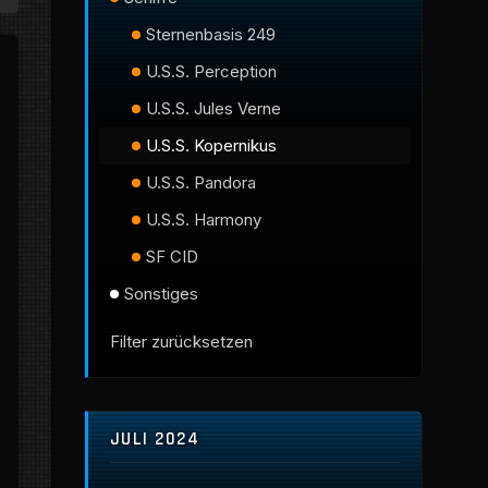
Sternenbasis 249
U.S.S. Perception
U.S.S. Jules Verne
U.S.S. Kopernikus
U.S.S. Pandora
U.S.S. Harmony
SF CID
Sonstiges
Filter zurücksetzen
JULI 2024