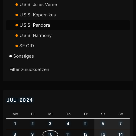
U.S.S. Jules Verne
U.S.S. Kopernikus
U.S.S. Pandora
U.S.S. Harmony
SF CID
Sonstiges
Filter zurücksetzen
JULI 2024
Mo
Di
Mi
Do
Fr
Sa
So
1
2
3
4
5
6
7
8
9
10
11
12
13
14