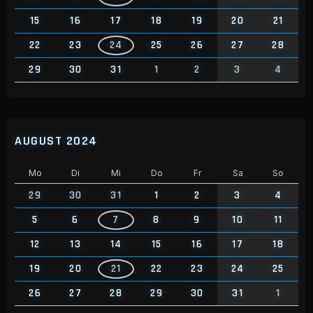
15
16
17
18
19
20
21
22
23
24
25
26
27
28
29
30
31
1
2
3
4
AUGUST 2024
Mo
Di
Mi
Do
Fr
Sa
So
29
30
31
1
2
3
4
5
6
7
8
9
10
11
12
13
14
15
16
17
18
19
20
21
22
23
24
25
26
27
28
29
30
31
1