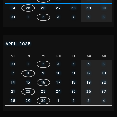
24
25
26
27
28
29
30
31
1
2
3
4
5
6
APRIL 2025
Mo
Di
Mi
Do
Fr
Sa
So
31
1
2
3
4
5
6
7
8
9
10
11
12
13
14
15
16
17
18
19
20
21
22
23
24
25
26
27
28
29
30
1
2
3
4