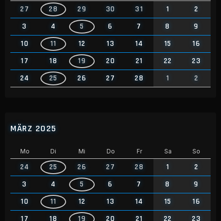
27
28
29
30
31
1
2
3
4
5
6
7
8
9
10
11
12
13
14
15
16
17
18
19
20
21
22
23
24
25
26
27
28
1
2
MÄRZ 2025
Mo
Di
Mi
Do
Fr
Sa
So
24
25
26
27
28
1
2
3
4
5
6
7
8
9
10
11
12
13
14
15
16
17
18
19
20
21
22
23