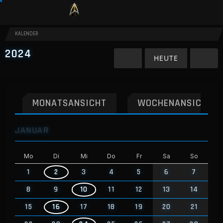
KALENDER
2024
HEUTE
MONATSANSICHT
WOCHENANSICHT
JANUAR
Mo
Di
Mi
Do
Fr
Sa
So
1
2
3
4
5
6
7
8
9
10
11
12
13
14
15
16
17
18
19
20
21