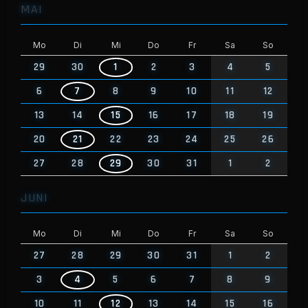
MAI
Mo
Di
Mi
Do
Fr
Sa
So
29
30
1
2
3
4
5
6
7
8
9
10
11
12
13
14
15
16
17
18
19
20
21
22
23
24
25
26
27
28
29
30
31
1
2
JUNI
Mo
Di
Mi
Do
Fr
Sa
So
27
28
29
30
31
1
2
3
4
5
6
7
8
9
10
11
12
13
14
15
16