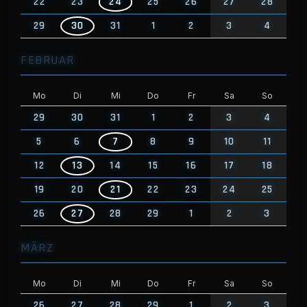
22
23
24
25
26
27
28
29
30
31
1
2
3
4
FEBRUAR
Mo
Di
Mi
Do
Fr
Sa
So
29
30
31
1
2
3
4
5
6
7
8
9
10
11
12
13
14
15
16
17
18
19
20
21
22
23
24
25
26
27
28
29
1
2
3
MÄRZ
Mo
Di
Mi
Do
Fr
Sa
So
26
27
28
29
1
2
3