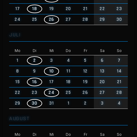
17
18
19
20
21
22
23
24
25
26
27
28
29
30
JULI
Mo
Di
Mi
Do
Fr
Sa
So
1
2
3
4
5
6
7
8
9
10
11
12
13
14
15
16
17
18
19
20
21
22
23
24
25
26
27
28
29
30
31
1
2
3
4
AUGUST
Mo
Di
Mi
Do
Fr
Sa
So