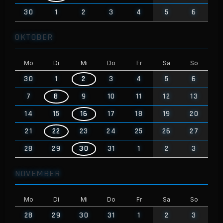
30
1
2
3
4
5
6
OKTOBER
Mo
Di
Mi
Do
Fr
Sa
So
30
1
2
3
4
5
6
7
8
9
10
11
12
13
14
15
16
17
18
19
20
21
22
23
24
25
26
27
28
29
30
31
1
2
3
NOVEMBER
Mo
Di
Mi
Do
Fr
Sa
So
28
29
30
31
1
2
3