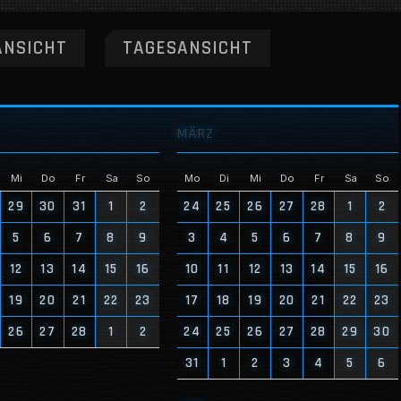
NSICHT
TAGESANSICHT
MÄRZ
Mi
Do
Fr
Sa
So
Mo
Di
Mi
Do
Fr
Sa
So
29
30
31
1
2
24
25
26
27
28
1
2
5
6
7
8
9
3
4
5
6
7
8
9
12
13
14
15
16
10
11
12
13
14
15
16
19
20
21
22
23
17
18
19
20
21
22
23
26
27
28
1
2
24
25
26
27
28
29
30
31
1
2
3
4
5
6