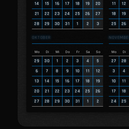
14
15
16
17
18
19
20
11
12
21
22
23
24
25
26
27
18
19
28
29
30
31
1
2
3
25
26
OKTOBER
NOVEMBE
Mo
Di
Mi
Do
Fr
Sa
So
Mo
Di
29
30
1
2
3
4
5
27
28
6
7
8
9
10
11
12
3
4
13
14
15
16
17
18
19
10
11
20
21
22
23
24
25
26
17
18
27
28
29
30
31
1
2
24
25