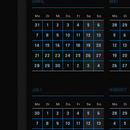
APRIL
MAI
Mo
Di
Mi
Do
Fr
Sa
So
Mo
Di
31
1
2
3
4
5
6
28
29
7
8
9
10
11
12
13
5
6
14
15
16
17
18
19
20
12
13
21
22
23
24
25
26
27
19
20
28
29
30
1
2
3
4
26
27
JULI
AUGUST
Mo
Di
Mi
Do
Fr
Sa
So
Mo
Di
30
1
2
3
4
5
6
28
29
7
8
9
10
11
12
13
4
5