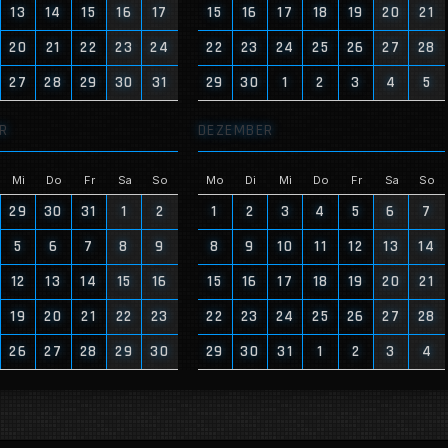
13
14
15
16
17
15
16
17
18
19
20
21
20
21
22
23
24
22
23
24
25
26
27
28
27
28
29
30
31
29
30
1
2
3
4
5
R
DEZEMBER
Mi
Do
Fr
Sa
So
Mo
Di
Mi
Do
Fr
Sa
So
29
30
31
1
2
1
2
3
4
5
6
7
5
6
7
8
9
8
9
10
11
12
13
14
12
13
14
15
16
15
16
17
18
19
20
21
19
20
21
22
23
22
23
24
25
26
27
28
26
27
28
29
30
29
30
31
1
2
3
4