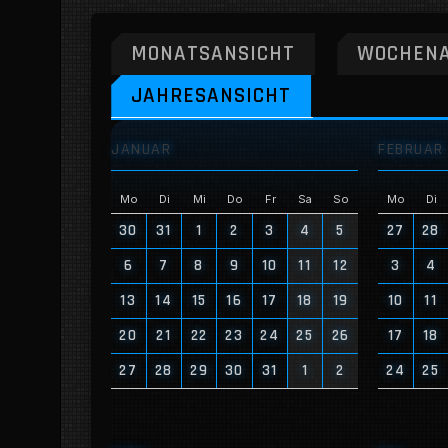
MONATSANSICHT
WOCHENA
JAHRESANSICHT
JANUAR
FEBRUAR
Mo
Di
Mi
Do
Fr
Sa
So
Mo
Di
30
31
1
2
3
4
5
27
28
6
7
8
9
10
11
12
3
4
13
14
15
16
17
18
19
10
11
20
21
22
23
24
25
26
17
18
27
28
29
30
31
1
2
24
25