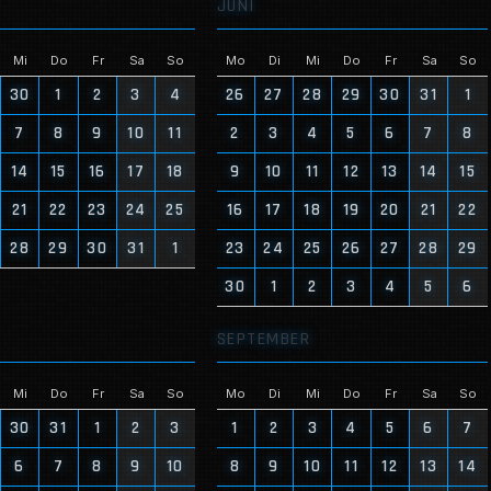
JUNI
Mi
Do
Fr
Sa
So
Mo
Di
Mi
Do
Fr
Sa
So
30
1
2
3
4
26
27
28
29
30
31
1
7
8
9
10
11
2
3
4
5
6
7
8
14
15
16
17
18
9
10
11
12
13
14
15
21
22
23
24
25
16
17
18
19
20
21
22
28
29
30
31
1
23
24
25
26
27
28
29
30
1
2
3
4
5
6
SEPTEMBER
Mi
Do
Fr
Sa
So
Mo
Di
Mi
Do
Fr
Sa
So
30
31
1
2
3
1
2
3
4
5
6
7
6
7
8
9
10
8
9
10
11
12
13
14