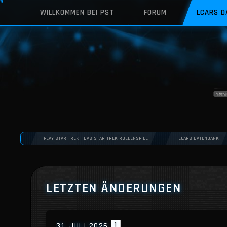
WILLKOMMEN BEI PST
FORUM
LCARS 
PLAY STAR TREK - DAS STAR TREK ROLLENSPIEL
LCARS DATENBANK
LETZTEN ÄNDERUNGEN
1
31. JULI 2026