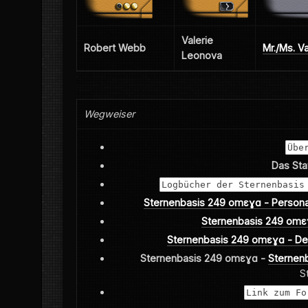
Valerie
Robert Webb
Mr./Ms. V
Leonova
Wegweiser
Übe
Das Stat
Logbücher der Sternenbasis
Sternenbasis 249 omεɣɑ - Persona
Sternenbasis 249 omεɣ
Sternenbasis 249 omεɣɑ - De
Sternenbasis 249 omεɣɑ -
Sternen
S
Link zum Fo