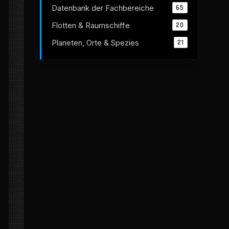
Datenbank der Fachbereiche
65
Flotten & Raumschiffe
20
Planeten, Orte & Spezies
21
zier(SO)