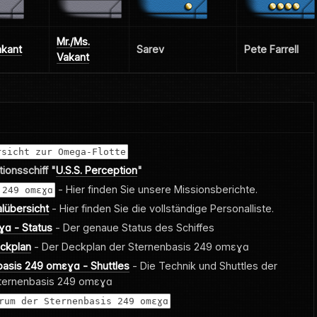
Mr./Ms.
akant
Sarev
Pete Farrell
Vakant
rsicht zur Omega-Flotte
ionsschiff "
U.S.S. Perception
"
- Hier finden Sie unsere Missionsberichte.
 249 omεɣɑ
lübersicht
- Hier finden Sie die vollständige Personalliste.
ɑ - Status
- Der genaue Status des Schiffes
ckplan
- Der Deckplan der Sternenbasis 249 omεɣɑ
basis 249 omεɣɑ - Shuttles
- Die Technik und Shuttles der
ternenbasis 249 omεɣɑ
rum der Sternenbasis 249 omεɣɑ