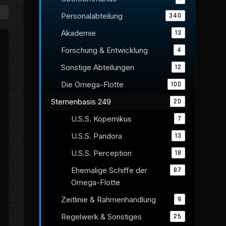
Personalabteilung
340
Akademie
13
Forschung & Entwicklung
4
Sonstige Abteilungen
12
Die Omega-Flotte
100
Sternenbasis 249
20
U.S.S. Kopernikus
7
U.S.S. Pandora
13
U.S.S. Perception
18
Ehemalige Schiffe der
87
Omega-Flotte
Zeitlinie & Rahmenhandlung
9
Regelwerk & Sonstiges
25