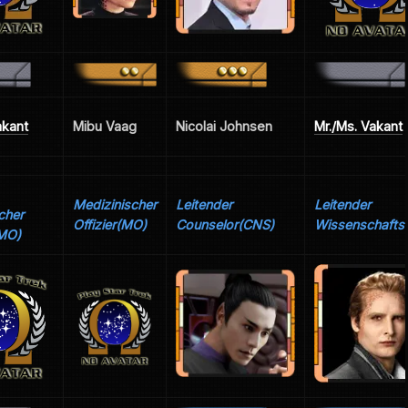
akant
Mibu Vaag
Nicolai Johnsen
Mr./Ms. Vakant
Medizinischer
Leitender
Leitender
cher
Offizier(MO)
Counselor(CNS)
Wissenschaftso
LMO)