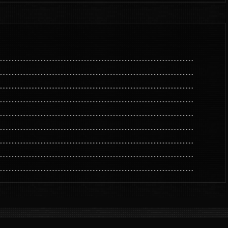
...............................................................................................................................
...............................................................................................................................
...............................................................................................................................
...............................................................................................................................
...............................................................................................................................
...............................................................................................................................
...............................................................................................................................
...............................................................................................................................
...............................................................................................................................