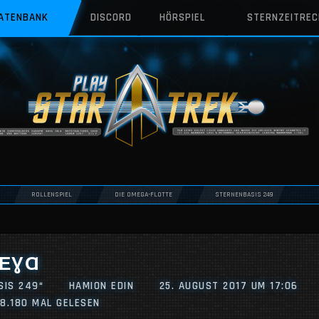
DATENBANK
DISCORD
HÖRSPIEL
STERNZEITRE
ROLLENSPIEL
DIE OMEGA-FLOTTE
STERNENBASIS 249
MΕƔⱭ
SIS 249“
HAMION EDIN
25. AUGUST 2017 UM 17:06
8.180 MAL GELESEN