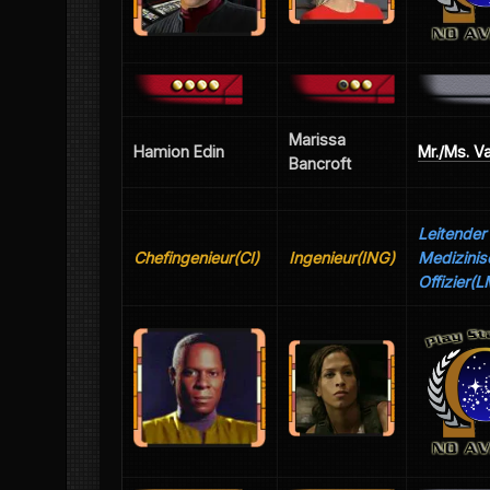
Marissa
Hamion Edin
Mr./Ms. V
Bancroft
Leitender
Chefingenieur(CI)
Ingenieur(ING)
Medizinis
Offizier(