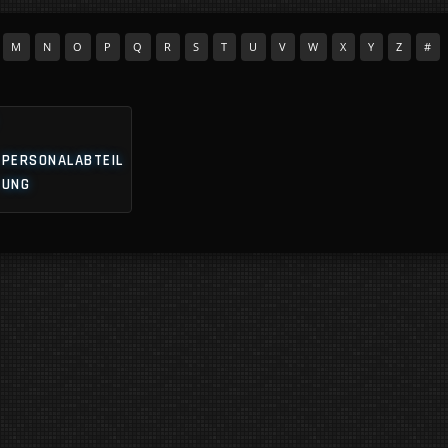
M
N
O
P
Q
R
S
T
U
V
W
X
Y
Z
#
PERSONALABTEIL
UNG