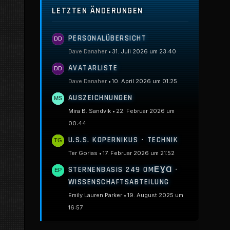
LETZTEN ÄNDERUNGEN
PERSONALÜBERSICHT
Dave Danaher
31. Juli 2026 um 23:40
AVATARLISTE
Dave Danaher
10. April 2026 um 01:25
AUSZEICHNUNGEN
Mira B. Sandvik
22. Februar 2026 um
00:44
U.S.S. KOPERNIKUS - TECHNIK
Ter Gorias
17. Februar 2026 um 21:52
STERNENBASIS 249 OMΕƔⱭ -
WISSENSCHAFTSABTEILUNG
Emily Lauren Parker
19. August 2025 um
16:57