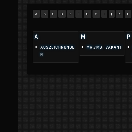
A
B
C
D
E
F
G
H
I
J
K
L
A
M
P
AUSZEICHNUNGE
MR./MS. VAKANT
N