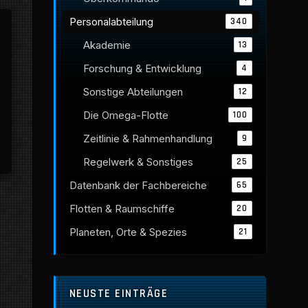
Personalabteilung
340
Akademie
13
Forschung & Entwicklung
4
Sonstige Abteilungen
12
Die Omega-Flotte
100
Zeitlinie & Rahmenhandlung
9
Regelwerk & Sonstiges
25
Datenbank der Fachbereiche
65
Flotten & Raumschiffe
20
Planeten, Orte & Spezies
21
NEUSTE EINTRÄGE