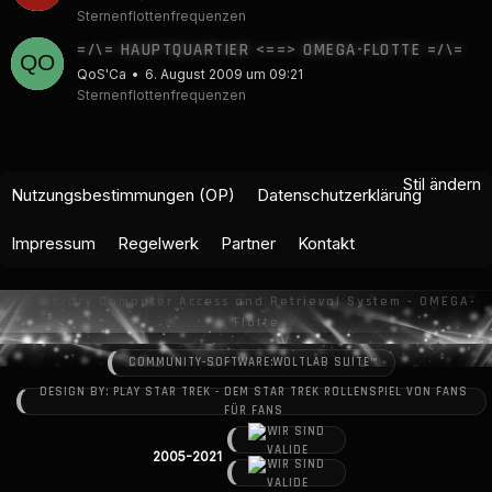
Sternenflottenfrequenzen
=/\= HAUPTQUARTIER <==> OMEGA-FLOTTE =/\=
QoS'Ca
6. August 2009 um 09:21
Sternenflottenfrequenzen
Stil ändern
Nutzungsbestimmungen (OP)
Datenschutzerklärung
Impressum
Regelwerk
Partner
Kontakt
COMMUNITY-SOFTWARE:
WOLTLAB SUITE™
DESIGN BY: PLAY STAR TREK - DEM STAR TREK ROLLENSPIEL VON FANS
FÜR FANS
2005-2021