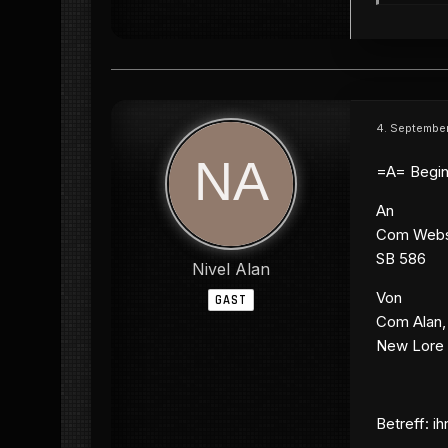
4. September
=A= Begin
An
Com Webst
SB 586
Nivel Alan
Von
GAST
Com Alan, 
New Lore
Betreff: i