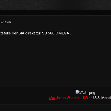
 um 15:46
tstelle der SIA direkt zur SB 586 OMEGA .
=/\=
Jason Webster - KO -
U.S.S. Merid