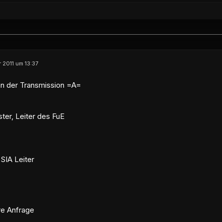
 2011 um 13:37
n der Transmission =A=
er, Leiter des FuE
SIA Leiter
hre Anfrage