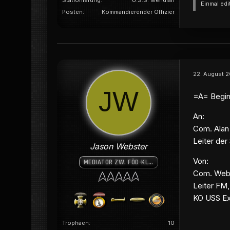
Stationierung
U.S.S. Meridian
Einmal edi
Posten
Kommandierender Offizier
22. August 2
=A= Begin
An:
Com. Alan
Leiter der
Jason Webster
Von:
MEDIATOR ZW. FÖD-KLING. BÜNDNIS
Com. Web
Leiter FM
KO USS Ex
Trophäen
10