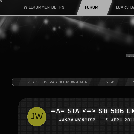
WILLKOMMEN BEI PST
FORUM
LCARS 
PLAY STAR TREK - DAS STAR TREK ROLLENSPIEL
FORUM
=A= SIA <=> SB 586 
JASON WEBSTER
5. APRIL 201