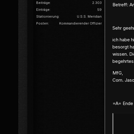
Beiträge
2.303
Betreff: 
Einträge
59
Stationierung
U.S.S. Meridian
Posten
Kommandierender Offizier
Sehr geehr
ich habe h
besorgt h
wissen. Di
begehrtes 
MfG,
Com. Jas
=A= Ende 