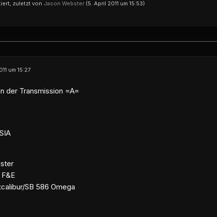
tiert, zuletzt von
Jason Webster
(
5. April 2011 um 15:53
)
011 um 15:27
n der Transmission =A=
 SIA
ster
, F&E
calibur/SB 586 Omega