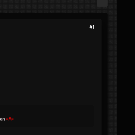
#1
ian
=/\=