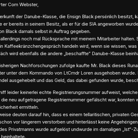
rter Com Webster,
erkunft der Danube-Klasse, die Ensign Black persönlich besitzt, ka
e er bereits in seinem Besitz, als er für die SIA angeworben wurd
on Black damals selbst in Auftrag gegeben.
allerdings noch mal Rücksprache mit meinem Mitarbeiter halten. S
ein Kaffeekränzchengespräch handeln wird, wenn sie wissen, was 
äch wird ebenfalls die andere „beschaffte“ Danube-Klasse beinha
sherigen Nachforschungen zufolge kaufte Mr. Black dieses Runabpu
ter unter dem Kommando von LtCmdr Loren ausgehoben wurde. Di
ndel ausgehebelt und das Geld, das dabei gefunden wurde, besc
iff leider keinerlei echte Registrierungsnummer aufweist, welche 
die neu aufgetragene Registriernummer gefälscht war, konnten w
icherheit ermitteln.
weise deuten darauf hin, dass es einem tellaritischen, privaten G
 schon vor längerem verstorben und hinterlässt keine Angehörige
des Privatmanns wurde aufgelöst undwurde im damaligen „Ist“-Zu
 beinhaltete.