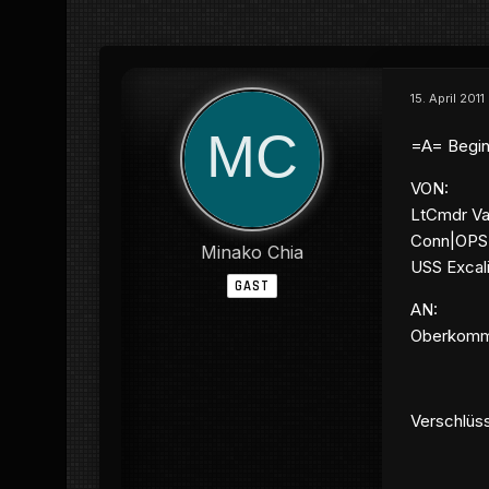
15. April 2011
=A= Begin
VON:
LtCmdr Va
Conn|OPS
Minako Chia
USS Excal
GAST
AN:
Oberkomma
Verschlüss