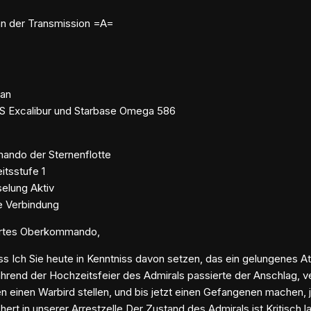
n der Transmission =A=
tan
S Excalibur und Starbase Omega 586
ndo der Sternenflotte
eitsstufe 1
elung Aktiv
e Verbindung
hrtes Oberkommando,
s Ich Sie heute in Kenntniss davon setzen, das ein gelungenes 
rend der Hochzeitsfeier des Admirals passierte der Anschlag, ve
n einen Warbird stellen, und bis jetzt einen Gefangenen machen, 
hert in unserer Arrestzelle.Der Zustand des Admirals ist Kritisc