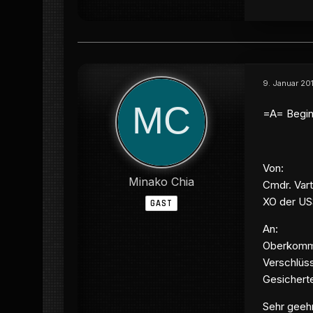
9. Januar 20
=A= Begin
Von:
Minako Chia
Cmdr. Var
XO der US
GAST
An:
Oberkomma
Verschlüss
Gesichert
Sehr gee