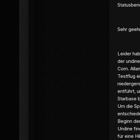
Statusber
Sehr gee
Leider hab
der undine
Com. Alla
Testflug e
niederger
entführt,
Starbase 
Um die Spu
entschiede
Beginn der
Undine fin
für eine H