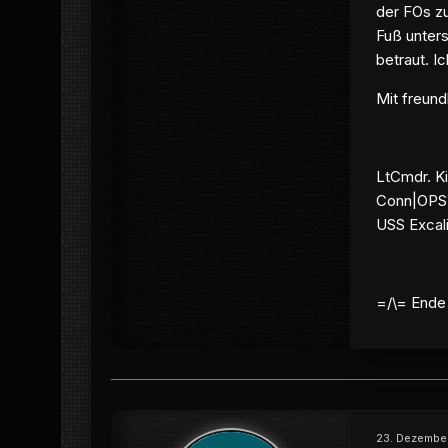
der FOs zu
Fuß unters
betraut. I
Mit freun
LtCmdr. Ki
Conn|OPS
USS Excal
=/\= Ende
23. Dezember