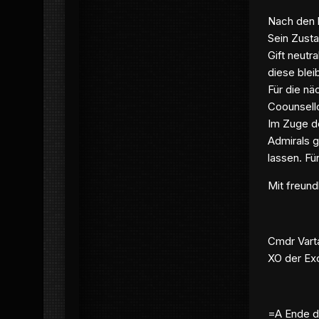
Nach den l
Sein Zusta
Gift neutr
diese blei
Für die nä
Coounsello
Im Zuge d
Admirals g
lassen. Fü
Mit freun
Cmdr Vart
XO der Ex
=A Ende d