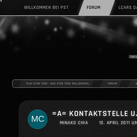
WILLKOMMEN BEI PST
FORUM
LCARS 
PLAY STAR TREK - DAS STAR TREK ROLLENSPIEL
FORUM
=A= KONTAKTSTELLE U
MINAKO CHIA
15. APRIL 2011 U