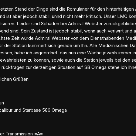
etzten Stand der Dinge sind die Romulaner für den hinterhältigen 
nd ist aber jedoch stabil, unnd nicht mehr kritisch. Unser LMO
alisieren. Leider sind Schäden bei Admiral Webster zurückgeblie
bend sind. Sein Zustand ist jedoch stabil, wenn auch veriwrrt un
chste Zeit würde Admiral Webster von dem Diensthabenden Medizini
r der Station kümmert sich gerade um Ihn. Alle Medizinischen Da
essen, habe ich angeordnet, das nun eine Wache jeweils immer in
ewährleisten zu können, sowie auch die Station jeweils bei den s
r rückfragen zur derzeitigen Situation auf SB Omega stehe ich Ihn
dlichen Grüßen
an
calibur und Starbase 586 Omega
er Transmission =A=