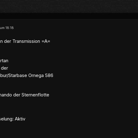
 um 18:18
n der Transmission =A=
rtan
 der
ibur/Starbase Omega 586
ndo der Sternenflotte
elung: Aktiv