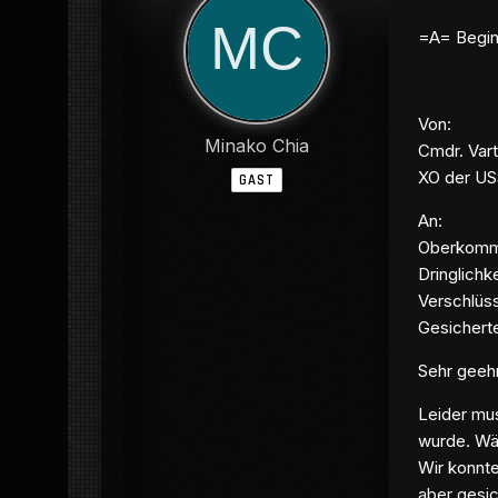
=A= Begin
Von:
Minako Chia
Cmdr. Var
XO der US
GAST
An:
Oberkomma
Dringlichk
Verschlüss
Gesichert
Sehr gee
Leider mus
wurde. Wäh
Wir konnte
aber gesic