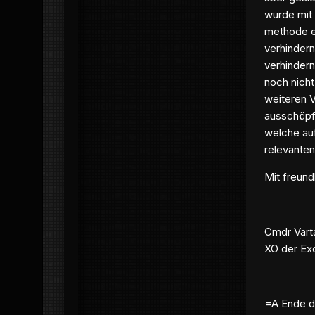
wurde mit 
methode e
verhindern
verhindern
noch nicht
weiteren V
ausschöpfe
welche au
relevante
Mit freun
Cmdr Vart
XO der Ex
=A Ende d