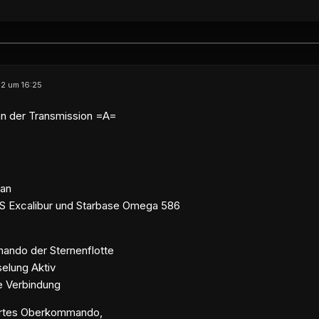
12 um 16:25
n der Transmission =A=
tan
S Excalibur und Starbase Omega 586
ndo der Sternenflotte
elung Aktiv
e Verbindung
hrtes Oberkommando,