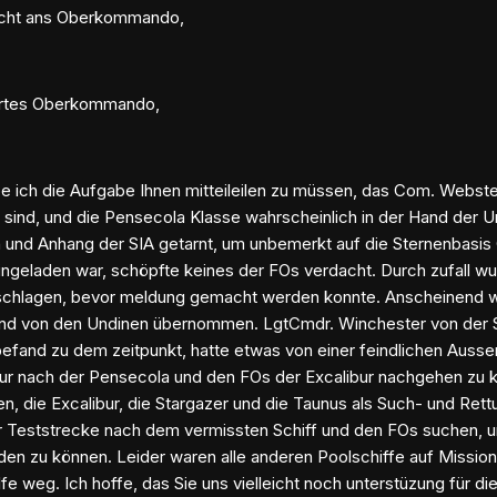
icht ans Oberkommando,
hrtes Oberkommando,
e ich die Aufgabe Ihnen mitteileilen zu müssen, das Com. Webste
 sind, und die Pensecola Klasse wahrscheinlich in der Hand der Un
n und Anhang der SIA getarnt, um unbemerkt auf die Sternenbas
ingeladen war, schöpfte keines der FOs verdacht. Durch zufall wu
schlagen, bevor meldung gemacht werden konnte. Anscheinend w
 und von den Undinen übernommen. LgtCmdr. Winchester von der S
befand zu dem zeitpunkt, hatte etwas von einer feindlichen Aus
r nach der Pensecola und den FOs der Excalibur nachgehen zu kö
n, die Excalibur, die Stargazer und die Taunus als Such- und Ret
 Teststrecke nach dem vermissten Schiff und den FOs suchen, un
den zu können. Leider waren alle anderen Poolschiffe auf Missio
ilfe weg. Ich hoffe, das Sie uns vielleicht noch unterstüzung für 