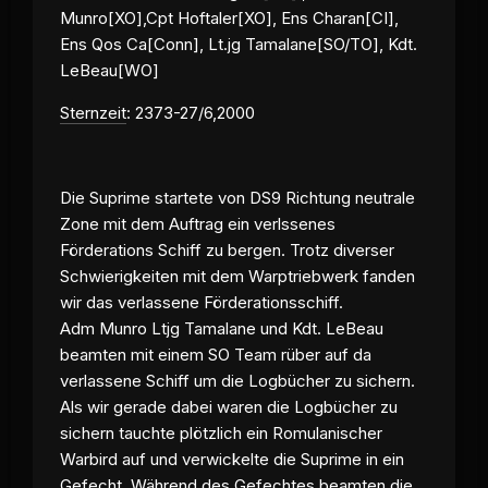
Munro[XO],Cpt Hoftaler[XO], Ens Charan[CI],
Ens Qos Ca[Conn], Lt.jg Tamalane[SO/TO], Kdt.
LeBeau[WO]
Sternzeit
: 2373-27/6,2000
Die Suprime startete von DS9 Richtung neutrale
Zone mit dem Auftrag ein verlssenes
Förderations Schiff zu bergen. Trotz diverser
Schwierigkeiten mit dem Warptriebwerk fanden
wir das verlassene Förderationsschiff.
Adm Munro Ltjg Tamalane und Kdt. LeBeau
beamten mit einem SO Team rüber auf da
verlassene Schiff um die Logbücher zu sichern.
Als wir gerade dabei waren die Logbücher zu
sichern tauchte plötzlich ein Romulanischer
Warbird auf und verwickelte die Suprime in ein
Gefecht. Während des Gefechtes beamten die