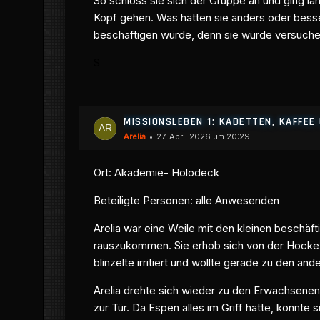
So schloss sie sich der Gruppe an und ging la
Kopf gehen. Was hätten sie anders oder bess
beschaftigen würde, denn sie würde versuche
S
MISSIONSLEBEN 1: KADETTEN, KAFFE
Arelia
27. April 2026 um 20:29
Ort:
Akademie
- Holodeck
Beteiligte Personen: alle Anwesenden
Arelia war eine Weile mit den kleinen beschäft
rauszukommen. Sie erhob sich von der Hocke 
blinzelte irritiert und wollte gerade zu den a
Arelia drehte sich wieder zu den Erwachsenen 
zur Tür. Da Espen alles im Griff hatte, konnte