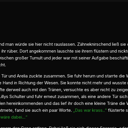
 und man würde sie hier nicht rauslassen. Zähneknirschend ließ si
zu ihr rüber. Dort angekommen lauschte sie ihrem flüstern und nick
ischen großer Tumult und jeder war mit seiner Aufgabe beschäftig
cht.
e Tür und Arelia zuckte zusammen. Sie fuhr herum und starrte die 
e Hand in Richtung der Wesen. Sie konnte nicht mehr und wusste 
mpfte derweil auch mit den Tränen, versuchte es aber nicht zu zei
llys Schulter und fuhr erneut zusammen, als eine andere Tür sich ö
u den hereinkommenden und das lief ihr doch eine kleine Träne die
hatmete, fand sie auch ein paar Worte.
„Das war krass..“
flüsterte 
 wäre dabei…“