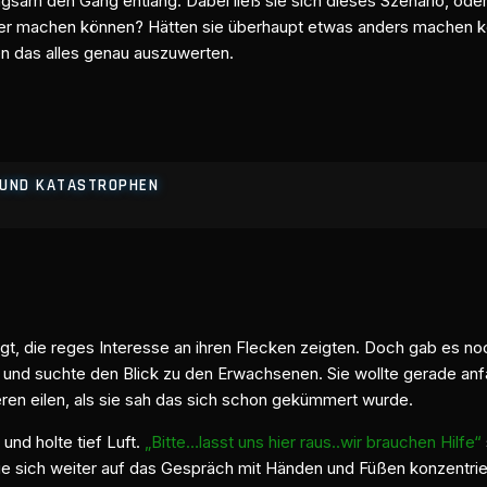
ngsam den Gang entlang. Dabei ließ sie sich dieses Szenario, od
er machen können? Hätten sie überhaupt etwas anders machen kö
n das alles genau auszuwerten.
E UND KATASTROPHEN
igt, die reges Interesse an ihren Flecken zeigten. Doch gab es no
und suchte den Blick zu den Erwachsenen. Sie wollte gerade anf
nderen eilen, als sie sah das sich schon gekümmert wurde.
und holte tief Luft.
„Bitte…lasst uns hier raus..wir brauchen Hilfe“
 sie sich weiter auf das Gespräch mit Händen und Füßen konzentrie