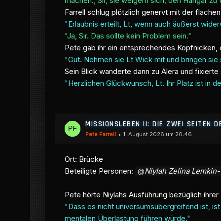
machen., Sir, sie weigern sich, den Hangar zu
Farrell schlug plötzlich genervt mit der flach
"Erlaubnis erteilt, Lt, wenn auch äußerst wider
"Ja, Sir. Das sollte kein Problem sein."
Pete gab ihr ein entsprechendes Kopfnicken, 
"Gut. Nehmen sie Lt Wick mit und bringen sie 
Sein Blick wanderte dann zu Alera und fixierte 
"Herzlichen Glückwunsch, Lt. Ihr Platz ist in de
MISSIONSLEBEN II: DIE ZWEI SEITEN D
Pete Farrell
1. August 2026 um 20:46
Ort: Brücke
Beteiligte Personen:
Niylah Zelina Lemkin
Pete hörte Niylahs Ausführung bezüglich ihre
"Dass es nicht universumsübergreifend ist, is
mentalen Überlastung führen würde."