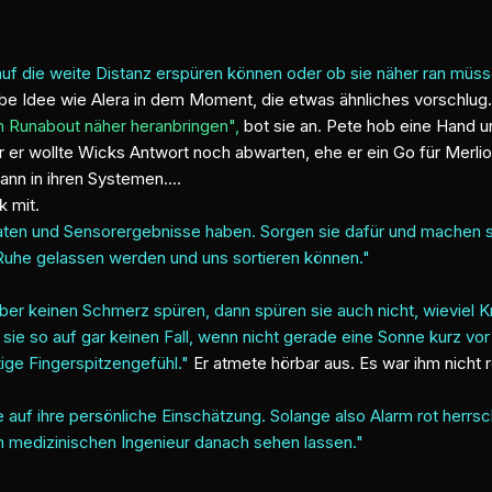
uf die weite Distanz erspüren können oder ob sie näher ran müss
lbe Idee wie Alera in dem Moment, die etwas ähnliches vorschlug
em Runabout näher heranbringen",
bot sie an. Pete hob eine Hand u
er er wollte Wicks Antwort noch abwarten, ehe er ein Go für Merl
n in ihren Systemen....
k mit.
e Daten und Sensorergebnisse haben. Sorgen sie dafür und machen
 Ruhe gelassen werden und uns sortieren können."
r keinen Schmerz spüren, dann spüren sie auch nicht, wieviel Kr
 sie so auf gar keinen Fall, wenn nicht gerade eine Sonne kurz vor 
ige Fingerspitzengefühl."
Er atmete hörbar aus. Es war ihm nicht 
e auf ihre persönliche Einschätzung. Solange also Alarm rot herrsch
en medizinischen Ingenieur danach sehen lassen."