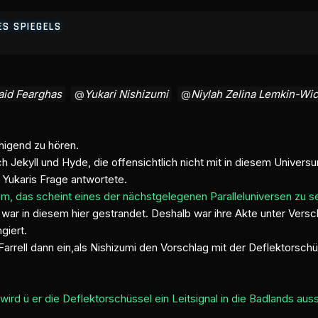
ES SPIEGELS
aid Fearghas
Yukari Nishizumi
Niylah Zelina Lemkin-Wi
higend zu hören.
ch Jekyll und Hyde, die offensichtlich nicht mit in diesem Univer
f Yukaris Frage antwortete.
um, das scheint eines der nächstgelegenen Paralleluniversen zu s
r in diesem hier gestrandet. Deshalb war ihre Akte unter Versch
giert.
arrell dann ein,als Nishizumi den Vorschlag mit der Deflektorschü
rd ü er die Deflektorschüssel ein Leitsignal in die Badlands auss