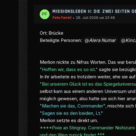
MISSIONSLEBEN II: DIE ZWEI SEITEN D
Pete Farrell
28. Juli 2026 um 23:48
Ort: Brücke
Beteiligte Personen:
Alera Numar
Kinc
Merlion nickte zu Nifras Worten. Das war beru
"Hoffen wir, dass es so ist."
sagte sie bezügli
In ihr arbeitete es trotzdem weiter, ehe sie au
"Bei unserem Glück ist es das Spiegelunivers
selbst kam aus einem anderen Universum und wa
möglich gewesen, also hatte sie sich hier arran
"Machen sie das, Commander",
mischte sich F
"Sagen sie es den beiden, Lt."
Merlion setzte es direkt um.
****Pixie an Stingray. Commander Nishizumi wi
und den Weg zurück findet.***