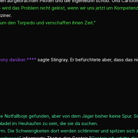
den aufgebrachten Piloten und die Ingenieurin schob. Und Cartoo
so wird das Problem nicht gelöst, wenn wir uns jetzt um Kompetenz
ziner.
 um den Torpedo und verschaffen ihnen Zeit."
mony darüber.****
sagte Stingray. Er befürchtete aber, dass das 
ine Notfallboje gefunden, aber von dem Jäger bisher keine Spur. S
Nadel im Heuhaufen zu sein, die sie da suchen.
m. Die Schwierigkeiten dort werden schlimmer und spitzen sich z