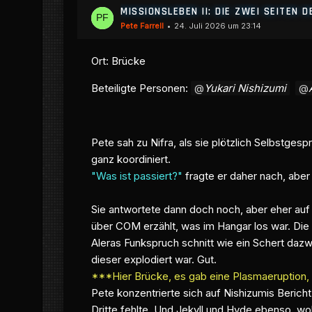
MISSIONSLEBEN II: DIE ZWEI SEITEN D
Pete Farrell
24. Juli 2026 um 23:14
Ort: Brücke
Beteiligte Personen:
Yukari Nishizumi
Pete sah zu Nifra, als sie plötzlich Selbstge
ganz koordiniert.
"Was ist passiert?"
fragte er daher nach, aber
Sie antwortete dann doch noch, aber eher au
über COM erzählt, was im Hangar los war. Die
Aleras Funkspruch schnitt wie ein Schert dazw
dieser explodiert war. Gut.
***Hier Brücke, es gab eine Plasmaeruption, d
Pete konzentrierte sich auf Nishizumis Beric
Dritte fehlte. Und Jekyll und Hyde ebenso, wo