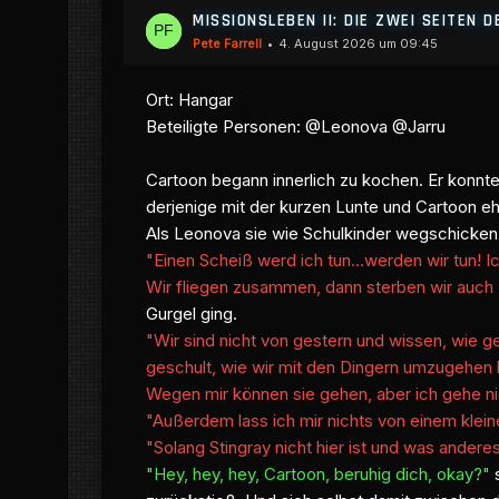
MISSIONSLEBEN II: DIE ZWEI SEITEN D
Pete Farrell
4. August 2026 um 09:45
Ort: Hangar
Beteiligte Personen: @Leonova @Jarru
Cartoon begann innerlich zu kochen. Er konnte
derjenige mit der kurzen Lunte und Cartoon eh
Als Leonova sie wie Schulkinder wegschicken w
"Einen Scheiß werd ich tun...werden wir tun! Ic
Wir fliegen zusammen, dann sterben wir auc
Gurgel ging.
"Wir sind nicht von gestern und wissen, wie gef
geschult, wie wir mit den Dingern umzugehen h
Wegen mir können sie gehen, aber ich gehe n
"Außerdem lass ich mir nichts von einem klei
"Solang Stingray nicht hier ist und was andere
"Hey, hey, hey, Cartoon, beruhig dich, okay?"