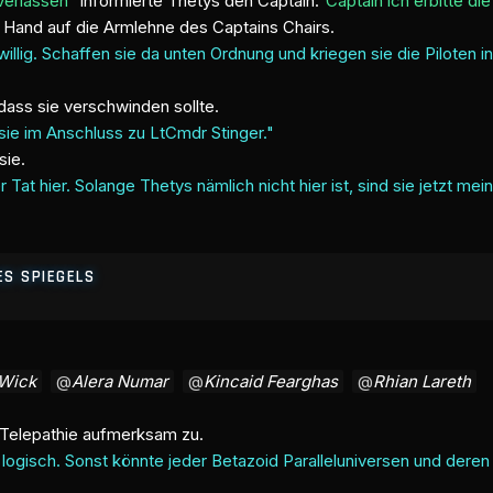
 verlassen"
informierte Thetys den Captain."
Captain ich erbitte die 
en Hand auf die Armlehne des Captains Chairs.
willig. Schaffen sie da unten Ordnung und kriegen sie die Piloten in
dass sie verschwinden sollte.
sie im Anschluss zu LtCmdr Stinger."
sie.
r Tat hier. Solange Thetys nämlich nicht hier ist, sind sie jetzt mei
ES SPIEGELS
-Wick
Alera Numar
Kincaid Fearghas
Rhian Lareth
r Telepathie aufmerksam zu.
t logisch. Sonst könnte jeder Betazoid Paralleluniversen und der