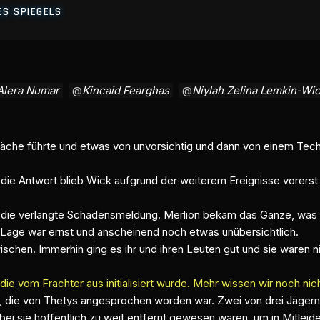
ES SPIEGELS
Alera Numar
Kincaid Fearghas
Niylah Zelina Lemkin-Wi
spräche führte und etwas von unvorsichtig und dann von einem Tec
 die Antwort blieb Wick aufgrund der weiterem Ereignisse vorerst
f die verlangte Schadensmeldung. Merlion bekam das Ganze, was 
 Lage war ernst und anscheinend noch etwas unübersichtlich.
ischen. Immerhin ging es ihr und ihren Leuten gut und sie waren 
ie vom Frachter aus initialisiert wurde. Mehr wissen wir noch nic
ht, die von Thetys angesprochen worden war. Zwei von drei Jäger
bei sie hoffentlich zu weit entfernt gewesen waren, um in Mitlei