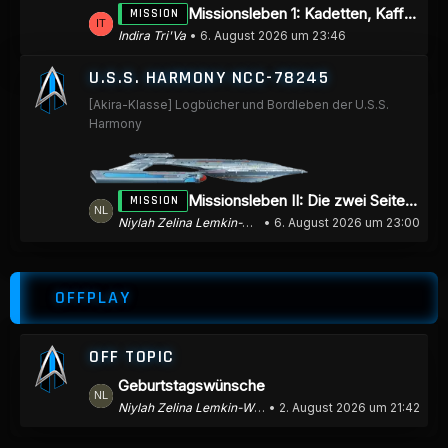
e
L
Missionsleben 1: Kadetten, Kaffee und Katastrophen
MISSION
i
e
Indira Tri'Va
6. August 2026 um 23:46
t
t
r
U.S.S. HARMONY NCC-78245
z
ä
[Akira-Klasse] Logbücher und Bordleben der U.S.S.
t
g
Harmony
e
e
B
e
L
Missionsleben II: Die zwei Seiten des Spiegels
MISSION
i
e
Niylah Zelina Lemkin-Wick
6. August 2026 um 23:00
t
t
r
z
ä
OFFPLAY
t
g
e
e
B
OFF TOPIC
e
L
Geburtstagswünsche
i
e
Niylah Zelina Lemkin-Wick
2. August 2026 um 21:42
t
t
r