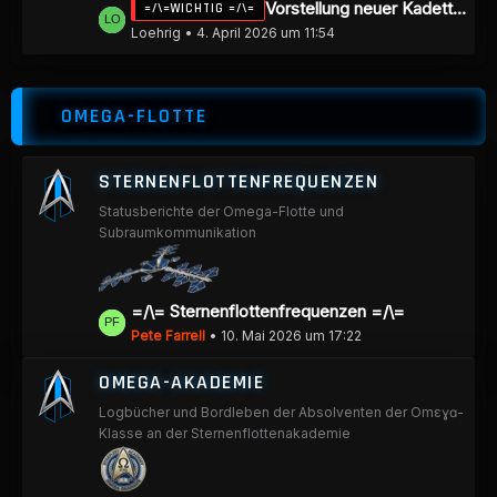
L
Vorstellung neuer Kadetten / Mitspieler
=/\=WICHTIG =/\=
e
e
Loehrig
4. April 2026 um 11:54
i
t
t
z
r
OMEGA-FLOTTE
t
ä
e
g
B
e
STERNENFLOTTENFREQUENZEN
e
Statusberichte der Omega-Flotte und
i
Subraumkommunikation
t
r
ä
L
=/\= Sternenflottenfrequenzen =/\=
g
e
Pete Farrell
10. Mai 2026 um 17:22
e
t
OMEGA-AKADEMIE
z
Logbücher und Bordleben der Absolventen der Omεɣɑ-
t
Klasse an der Sternenflottenakademie
e
B