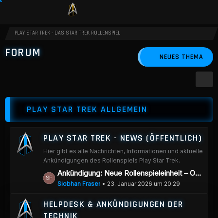
PLAY STAR TREK - DAS STAR TREK ROLLENSPIEL
FORUM
NEUES THEMA
PLAY STAR TREK ALLGEMEIN
PLAY STAR TREK - NEWS (ÖFFENTLICH)
Hier gibt es alle Nachrichten, Informationen und aktuelle
Ankündigungen des Rollenspiels Play Star Trek.
L
Ankündigung: Neue Rollenspieleinheit – Omεɣɑ‑Akademie
e
Siobhan Fraser
23. Januar 2026 um 20:29
t
HELPDESK & ANKÜNDIGUNGEN DER
z
TECHNIK