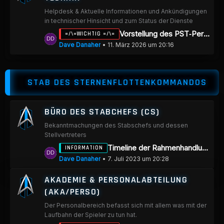
t
Helpdesk & Aktuelle Informationen und Ankündigungen
e
in technischer Hinsicht und zum Status der Dienste
B
L
Vorstellung des PST‑Personal Interface
=/\=WICHTIG =/\=
e
e
Dave Danaher
11. März 2026 um 20:16
i
t
t
z
r
STAB DES STERNENFLOTTENKOMMANDOS
t
ä
e
g
B
e
BÜRO DES STABCHEFS (CS)
e
Bekanntmachungen des Stabschefs und dessen
i
Stellvertreters
t
L
Timeline der Rahmenhandlung "Das Artefakt"
INFORMATION
r
e
Dave Danaher
7. Juli 2023 um 20:28
ä
t
g
AKADEMIE & PERSONALABTEILUNG
z
e
(AKA/PERSO)
t
Der Personalbereich befasst sich mit allem was mit der
e
Laufbahn der Spieler zu tun hat.
B