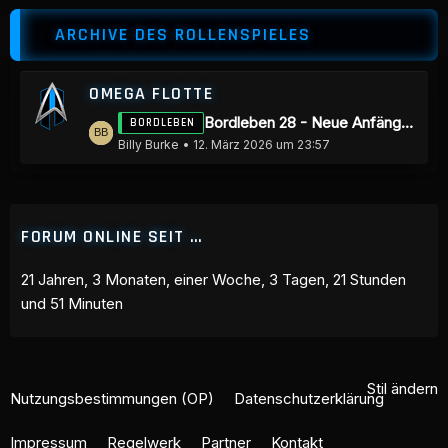
z
ä
ARCHIVE DES ROLLENSPIELES
t
g
e
e
B
OMEGA FLOTTE
e
L
Bordleben 28 - Neue Anfänge, entscheidende Veränderungen
BORDLEBEN
i
e
Billy Burke
12. März 2026 um 23:57
t
t
r
z
ä
t
g
FORUM ONLINE SEIT …
e
e
B
21 Jahren, 3 Monaten, einer Woche, 3 Tagen, 21 Stunden
e
und 51 Minuten
i
t
r
ä
Stil ändern
Nutzungsbestimmungen (OP)
Datenschutzerklärung
g
e
Impressum
Regelwerk
Partner
Kontakt