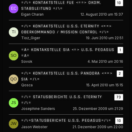
=/\= KONTAKTSTELLE FUE <==> OKOM,
10
STABSLEITUNG =/\=
Eigan Charan
12. August 2010 um 15:37
=/\= KONTAKTSTELLE U.S.S. ETERNITY <==>
OBERKOMMANDO / MISSION CONTROL =/\=
Tioz_Giger
19. Juni 2010 um 22:51
=A= KONTAKSTELLE SIA <=> U.S.S. PEGASUS
1
=A=
Sovok
4. Mai 2010 um 20:16
=/\= KONTAKTSTELLE U.S.S. PANDORA <==>
2
SIA =/\=
Qosca
15. April 2010 um 15:15
=/\= STATUSBERICHTE U.S.S. ETERNITY
73
=/\=
Josephine Sanders
25. Dezember 2009 um 21:29
=/\=STATUSBERICHTE U.S.S. PEGASUS=/\=
10
Jason Webster
21. Dezember 2009 um 22:00