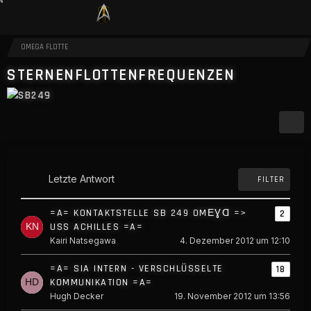
OMEGA FLOTTE
STERNENFLOTTENFREQUENZEN
Letzte Antwort
FILTER
=A= KONTAKTSTELLE SB 249 OMΕƔⱭ =>
2
USS ACHILLES =A=
Kairi Natsegawa
4. Dezember 2012 um 12:10
=A= SIA INTERN - VERSCHLÜSSELTE
18
KOMMUNIKATION =A=
Hugh Decker
19. November 2012 um 13:56