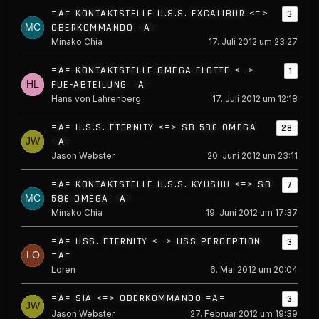
=A= KONTAKTSTELLE U.S.S. EXCALIBUR <=>
3
OBERKOMMANDO =A=
Minako Chia
17. Juli 2012 um 23:27
=A= KONTAKTSTELLE OMEGA-FLOTTE <-->
1
FUE-ABTEILUNG =A=
Hans von Lahrenberg
17. Juli 2012 um 12:18
=A= U.S.S. ETERNITY <=> SB 586 OMEGA
28
=A=
Jason Webster
20. Juni 2012 um 23:11
=A= KONTAKTSTELLE U.S.S. KYUSHU <=> SB
7
586 OMEGA =A=
Minako Chia
19. Juni 2012 um 17:37
=A= USS. ETERNITY <--> USS PERCEPTION
3
=A=
Loren
6. Mai 2012 um 20:04
=A= SIA <=> OBERKOMMANDO =A=
3
Jason Webster
27. Februar 2012 um 19:39