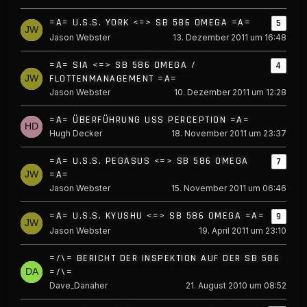
=A= U.S.S. YORK <=> SB 586 OMEGA =A=
5
Jason Webster
13. Dezember 2011 um 16:48
=A= SIA <=> SB 586 OMEGA /
4
FLOTTENMANAGEMENT =A=
Jason Webster
10. Dezember 2011 um 12:28
=A= ÜBERFÜHRUNG USS PERCEPTION =A=
Hugh Decker
18. November 2011 um 23:37
=A= U.S.S. PEGASUS <=> SB 586 OMEGA
7
=A=
Jason Webster
15. November 2011 um 06:46
=A= U.S.S. KYUSHU <=> SB 586 OMEGA =A=
9
Jason Webster
19. April 2011 um 23:10
=/\= BERICHT DER INSPEKTION AUF DER SB 586
=/\=
Dave_Danaher
21. August 2010 um 08:52