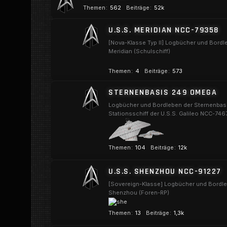
Themen
562
Beiträge
52k
U.S.S. MERIDIAN NCC-79358
[Nova-Klasse Typ II] Logbücher und Bordl
Meridian (Schulschiff)
Themen
4
Beiträge
573
STERNENBASIS 249 OMEGA
Logbücher und Bordleben der Sternenbas
Stationsschiff der U.S.S. Galileo NCC-746
Themen
104
Beiträge
12k
U
U.S.S. SHENZHOU NCC-91227
n
t
[Sovereign-Klasse] Logbücher und Bordle
Shenzhou (Foren-RP)
e
r
Themen
13
Beiträge
1,3k
f
U