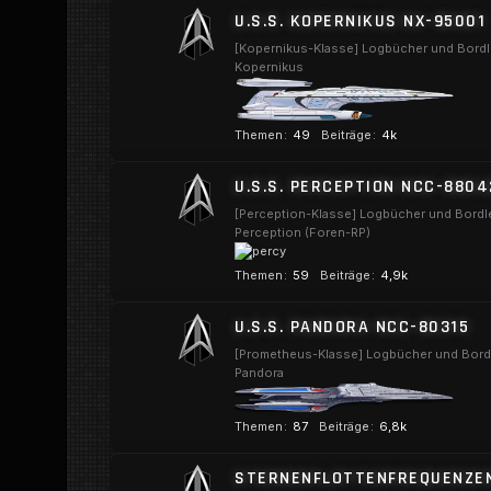
o
U.S.S. KOPERNIKUS NX-95001
n
r
t
[Kopernikus-Klasse] Logbücher und Bordl
e
Kopernikus
e
n
r
f
Themen
49
Beiträge
4k
o
U
r
U.S.S. PERCEPTION NCC-8804
n
e
t
[Perception-Klasse] Logbücher und Bordl
n
Perception (Foren-RP)
e
r
Themen
59
Beiträge
4,9k
f
U
o
U.S.S. PANDORA NCC-80315
n
r
t
[Prometheus-Klasse] Logbücher und Bordl
e
Pandora
e
n
r
Themen
87
Beiträge
6,8k
f
U
o
STERNENFLOTTENFREQUENZE
n
r