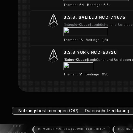
Themen
64
Beiträge
6,5k
U.S.S. GALILEO NCC-74676
[Intrepid-Klasse]
Logbücher und Bordleben 
Themen
18
Beiträge
1,2k
U.S.S YORK NCC-68720
[Sabre-Klasse]
Logbücher und Bordleben d
Themen
21
Beiträge
958
Nutzungsbestimmungen (OP)
Datenschutzerklärung
COMMUNITY-SOFTWARE:
WOLTLAB SUITE™
DESIGN 