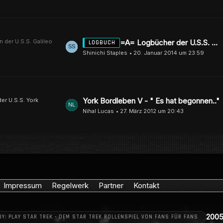
i
t
t
z
r
t
ä
e
der U.S.S. Galileo
L
=A= Logbücher der U.S.S. Galileo NCC-74676 =A=
LOGBUCH
g
B
Shinichi Staples
20. Januar 2014 um 23:59
e
e
e
t
i
z
t
t
r
L
York Bordleben V - " Es hat begonnen.."
er U.S.S. York
e
ä
Nihal Lucas
27. März 2012 um 20:43
e
B
g
t
e
e
z
i
t
t
e
r
B
ä
e
Impressum
Regelwerk
Partner
Kontakt
g
i
e
t
2005
BY: PLAY STAR TREK - DEM STAR TREK ROLLENSPIEL VON FANS FÜR FANS
r