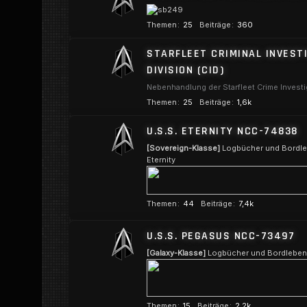
t
e
Themen
25
Beiträge
360
e
n
r
STARFLEET CRIMINAL INVEST
f
DIVISION (CID)
o
Nebenhandlung der Starfleet Crime Investi
r
Themen
25
Beiträge
1,6k
e
n
U.S.S. ETERNITY NCC-74838
[Sovereign-Klasse]
Logbücher und Bordleb
Eternity
Themen
44
Beiträge
7,4k
U
U.S.S. PEGASUS NCC-73497
n
t
[Galaxy-Klasse]
Logbücher und Bordleben 
e
r
f
Themen
15
Beiträge
2,2k