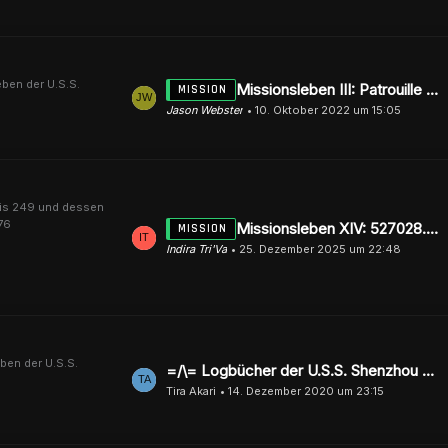
eben der U.S.S.
L
Missionsleben III: Patrouille mit Überraschungen
MISSION
Jason Webster
10. Oktober 2022 um 15:05
e
t
z
t
e
is 249 und dessen
76
L
Missionsleben XIV: 527028.20 – Jenseits des letzten Signals
MISSION
B
Indira Tri'Va
25. Dezember 2025 um 22:48
e
e
t
i
z
t
t
r
e
ä
ben der U.S.S.
L
=/\= Logbücher der U.S.S. Shenzhou NCC-91227 =/\=
B
g
Tira Akari
14. Dezember 2020 um 23:15
e
e
e
t
i
z
t