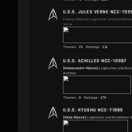
o
U.S.S. JULES VERNE NCC-705
r
e
[Galaxy-Klasse] Logbücher und Bordleben 
Verne
n
Themen
25
Beiträge
2,1k
U
U.S.S. ACHILLES NCC-10987
n
t
[Ambassador-Klasse]
Logbücher und Bordl
Achilles
e
r
f
o
Themen
9
Beiträge
279
r
U.S.S. KYUSHU NCC-71889
e
n
[Akira-Klasse]
Logbücher und Bordleben d