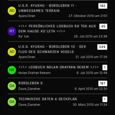
U.S.S. KYUSHU - BORDLEBEN 11 -
182
UNWEGSAMES TERRAIN
Ayara Diran
27. Oktober 2010 um 21:51
=/\= PERSÖNLICHES LOGBUCH RA`TOK AUS
45
DEM HAUSE KO`LETH =/\=
Ra´ tok
26. Juli 2010 um 23:38
U.S.S. KYUSHU - BORDLEBEN 10 - DER
349
FLUG DES SCHWARZEN VOGELS
Ayara Diran
21. Juli 2010 um 17:26
=/\= LOGBUCH NOLAN DRAFRAN REKEM =/\=
1
Nolan Drafran Rekem
9. Juli 2010 um 12:48
BORDLEBEN 9
187
Dave_Danaher
6. April 2010 um 22:20
TECHNISCHE DATEN & DECKPLAN
1
Dave_Danaher
30. März 2010 um 11:34