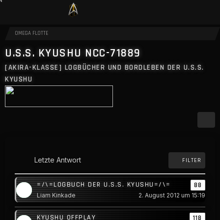
OMEGA FLOTTE
U.S.S. KYUSHU NCC-71889
[AKIRA-KLASSE]
LOGBÜCHER UND BORDLEBEN DER U.S.S.
KYUSHU
Letzte Antwort
FILTER
=/\=LOGBUCH DER U.S.S. KYUSHU=/\=
88
Liam Kinkade
2. August 2012 um 15:19
KYUSHU OFFPLAY
118