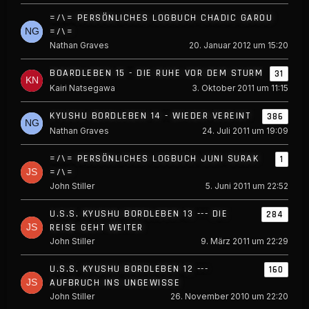
=/\= PERSÖNLICHES LOGBUCH CHADIC GAROU
=/\=
Nathan Graves
20. Januar 2012 um 15:20
BOARDLEBEN 15 - DIE RUHE VOR DEM STURM
31
Kairi Natsegawa
3. Oktober 2011 um 11:15
KYUSHU BORDLEBEN 14 - WIEDER VEREINT
386
Nathan Graves
24. Juli 2011 um 19:09
=/\= PERSÖNLICHES LOGBUCH JUNI SURAK
1
=/\=
John Stiller
5. Juni 2011 um 22:52
U.S.S. KYUSHU BORDLEBEN 13 --- DIE
284
REISE GEHT WEITER
John Stiller
9. März 2011 um 22:29
U.S.S. KYUSHU BORDLEBEN 12 ---
160
AUFBRUCH INS UNGEWISSE
John Stiller
26. November 2010 um 22:20