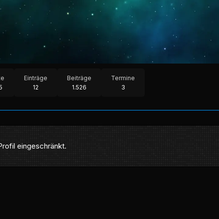
te
Einträge
Beiträge
Termine
5
12
1.526
3
Profil eingeschränkt.