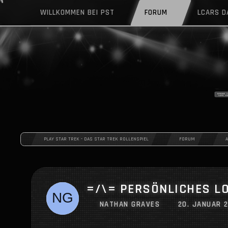
WILLKOMMEN BEI PST
FORUM
LCARS 
PLAY STAR TREK - DAS STAR TREK ROLLENSPIEL
FORUM
=/\= PERSÖNLICHES L
NATHAN GRAVES
20. JANUAR 2