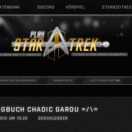
DATENBANK
DISCORD
HÖRSPIEL
STERNZEITRE
ARCHIVE DES ROLLENSPIELES
OMEGA FLOTTE
U.S.S. KYUSHU NCC-71889
OGBUCH CHADIC GAROU =/\=
012 UM 15:20
GESCHLOSSEN