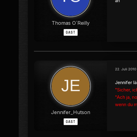
an
Thomas O´Reilly
GAST
22. Juli 201
Jennifer l
"Sicher, i
"Ach ja, 
wenn du ma
Jennifer_Hutson
GAST