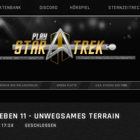
DATENBANK
DISCORD
HÖRSPIEL
STERNZEITRE
ARCHIVE DES ROLLENSPIELES
OMEGA FLOTTE
U.S.S. KYUSHU NCC-71889
LEBEN 11 - UNWEGSAMES TERRAIN
 17:24
GESCHLOSSEN