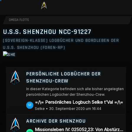
OMEGA FLOTTE
U.S.S. SHENZHOU NCC-91227
[SOVEREIGN-KLASSE] LOGBÜCHER UND BORDLEBEN DER
U.S.S. SHENZHOU (FOREN-RP)
PERSÖNLICHE LOGBÜCHER DER
SHENZHOU-CREW
In dieser Kategorie befinden sich alle bisher angelegten
persönlichen Logbücher der Shenzhou-Crew.
L
=/\= Persönliches Logbuch Selke t'Val =/\=
e
Selke
30. September 2020 um 16:44
t
ARCHIVE DER SHENZHOU
z
L
Missionsleben IV: 025052,23: Von Abstürzen und anderen Katastrophen
t