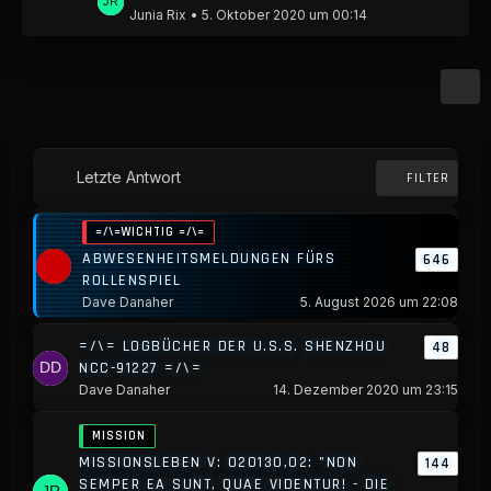
e
Junia Rix
5. Oktober 2020 um 00:14
e
t
B
z
e
t
i
e
t
B
r
e
Letzte Antwort
ä
FILTER
i
g
t
e
=/\=WICHTIG =/\=
r
ABWESENHEITSMELDUNGEN FÜRS
646
ä
ROLLENSPIEL
Dave Danaher
5. August 2026 um 22:08
g
e
=/\= LOGBÜCHER DER U.S.S. SHENZHOU
48
NCC-91227 =/\=
Dave Danaher
14. Dezember 2020 um 23:15
MISSION
MISSIONSLEBEN V: 020130,02: "NON
144
SEMPER EA SUNT, QUAE VIDENTUR! - DIE