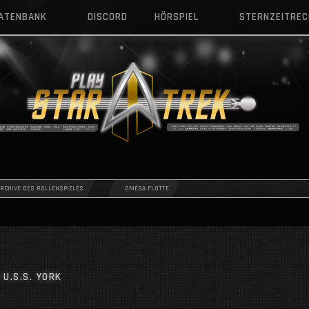
DATENBANK
DISCORD
HÖRSPIEL
STERNZEITRE
ARCHIVE DES ROLLENSPIELES
OMEGA FLOTTE
U.S.S. YORK