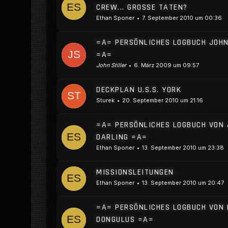
CREW... GROSSE TATEN?
Ethan Sponer
7. September 2010 um 00:36
=A= PERSÖNLICHES LOGBUCH JOHN
=A=
John Stiller
6. März 2009 um 09:57
DECKPLAN U.S.S. YORK
Sturek
20. September 2010 um 21:16
=A= PERSÖNLICHES LOGBUCH VON
DARLING =A=
Ethan Sponer
13. September 2010 um 23:38
MISSIONSLEITUNGEN
Ethan Sponer
13. September 2010 um 20:47
=A= PERSÖNLICHES LOGBUCH VON
DONGULUS =A=