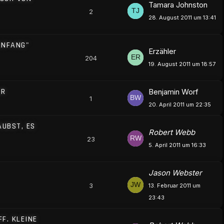
Tamara Johnston
2
28. August 2011 um 13:41
 ANFANG"
Erzähler
204
19. August 2011 um 18:57
UR
Benjamin Worf
1
20. April 2011 um 22:35
AUBST, ES
Robert Webb
23
5. April 2011 um 16:33
Jason Webster
3
13. Februar 2011 um
23:43
FF. KLEINE