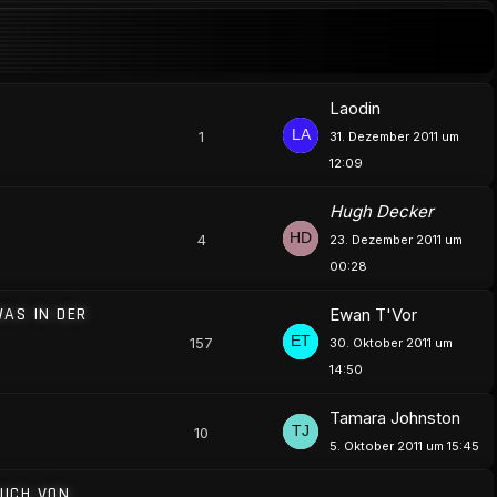
Laodin
1
31. Dezember 2011 um
12:09
Hugh Decker
4
23. Dezember 2011 um
00:28
WAS IN DER
Ewan T'Vor
157
30. Oktober 2011 um
14:50
Tamara Johnston
10
5. Oktober 2011 um 15:45
BUCH VON