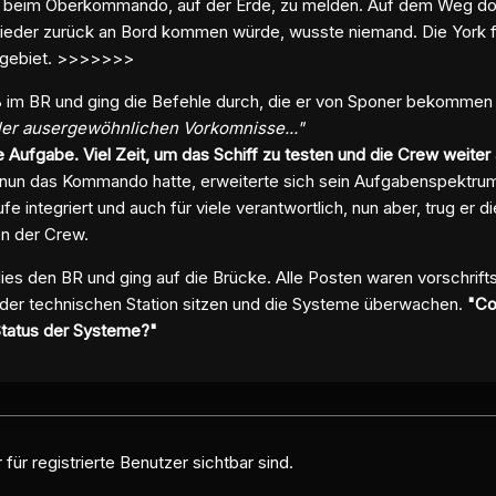
 beim Oberkommando, auf der Erde, zu melden. Auf dem Weg dorth
ieder zurück an Bord kommen würde, wusste niemand. Die York fl
engebiet. >>>>>>>
ß im BR und ging die Befehle durch, die er von Sponer bekommen
ler ausergewöhnlichen Vorkomnisse..."
Aufgabe. Viel Zeit, um das Schiff zu testen und die Crew weite
nun das Kommando hatte, erweiterte sich sein Aufgabenspektrum.
ufe integriert und auch für viele verantwortlich, nun aber, trug er
n der Crew.
lies den BR und ging auf die Brücke. Alle
Posten
waren vorschrift
 der technischen Station sitzen und die Systeme überwachen.
"C
Status der Systeme?"
für registrierte Benutzer sichtbar sind.