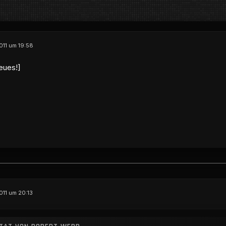
2011 um 19:58
eues!]
011 um 20:13