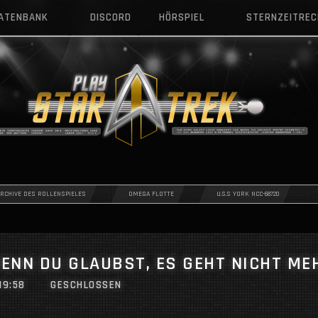
DATENBANK
DISCORD
HÖRSPIEL
STERNZEITRE
ARCHIVE DES ROLLENSPIELES
OMEGA FLOTTE
U.S.S YORK NCC-68720
WENN DU GLAUBST, ES GEHT NICHT MEH
19:58
GESCHLOSSEN