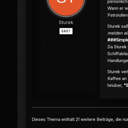
persönlich
Wann er w
Patroiull
Sturek
Sturek sa
GAST
melden al
###Simple 
Da Sturek 
Schiffablä
Handlunge
Sturek ver
Kaffee an
hinüber,
"
Dieses Thema enthält 21 weitere Beiträge, die nur 