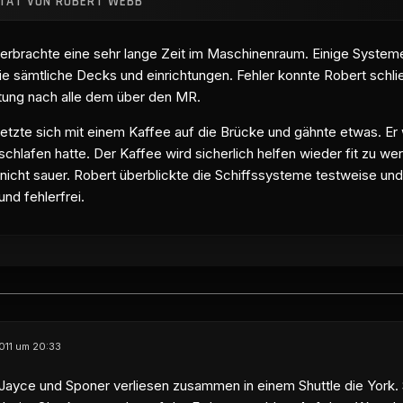
ITAT VON ROBERT WEBB
erbrachte eine sehr lange Zeit im Maschinenraum. Einige Syste
e sämtliche Decks und einrichtungen. Fehler konnte Robert schlie
tung nach alle dem über den MR.
etzte sich mit einem Kaffee auf die Brücke und gähnte etwas. Er w
schlafen hatte. Der Kaffee wird sicherlich helfen wieder fit zu we
nicht sauer. Robert überblickte die Schiffssysteme testweise und 
und fehlerfrei.
2011 um 20:33
yce und Sponer verliesen zusammen in einem Shuttle die York. S