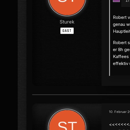
Z
Robert v
Sturek
genau wi
GAST
Hauptlei
Robert s
er 8h ge
Kaffees 
effektiv 
10. Februar 
<<<<<<<Ja