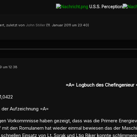
U.S.S. Perception
iert, zuletzt von
John Stiller
(
11. Januar 2011 um 23:40
)
9 um 12:38
=A= Logbuch des Chefingenieur
1,0422
 der Aufzeichnung =A=
gen Vorkommnisse haben gezeigt, dass was die Primere Energieve
 mit den Romulanern hat wieder einmal bewiesen das der Masc
schnellen Einsatz von Lt. Sorak und Ltjg Riker konnte schlimmer