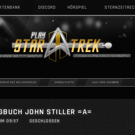
DATENBANK
DISCORD
HÖRSPIEL
STERNZEITRE
ARCHIVE DES ROLLENSPIELES
OMEGA FLOTTE
U.S.S YORK NCC-68720
GBUCH JOHN STILLER =A=
UM 09:57
GESCHLOSSEN