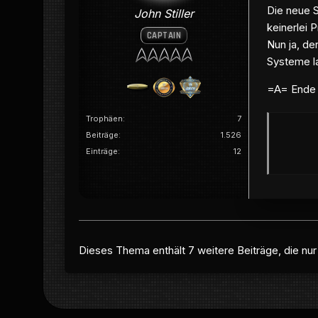
Die neue S
John Stiller
keinerlei
CAPTAIN
Nun ja, de
Systeme la
=A= Ende 
Trophäen
7
Beiträge
1.526
Einträge
12
Dieses Thema enthält 7 weitere Beiträge, die nur f