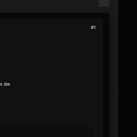
#1
s die