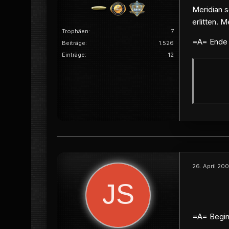
Meridian 
erlitten. 
Trophäen
7
=A= Ende
Beiträge
1.526
Einträge
12
26. April 20
=A= Begin