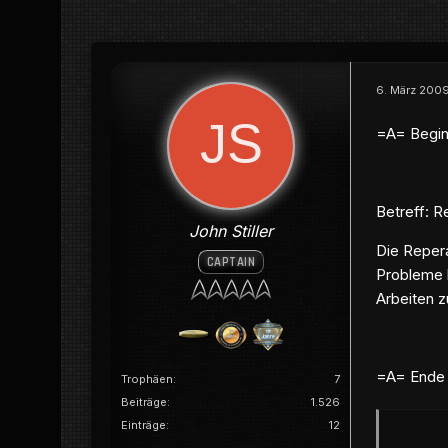
6. März 200
=A= Begin
Betreff: R
John Stiller
Die Repera
CAPTAIN
Probleme b
Arbeiten z
=A= Ende 
Trophäen
7
Beiträge
1.526
Einträge
12