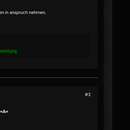
hen in anspruch nehmen.
#3
 =A=