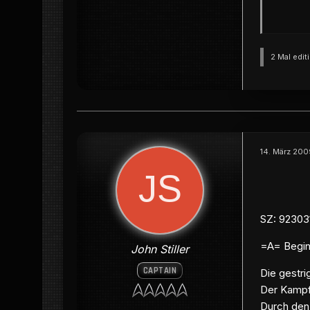
2 Mal edit
14. März 200
SZ: 92303
=A= Begin
John Stiller
CAPTAIN
Die gestri
Der Kampf
Durch den 