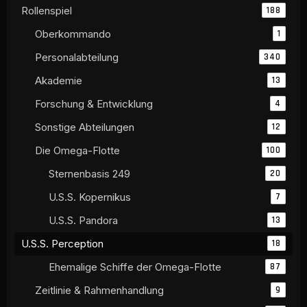
Rollenspiel
188
Oberkommando
1
Personalabteilung
340
Akademie
13
Forschung & Entwicklung
4
Sonstige Abteilungen
12
Die Omega-Flotte
100
Sternenbasis 249
20
U.S.S. Kopernikus
7
U.S.S. Pandora
13
U.S.S. Perception
18
Ehemalige Schiffe der Omega-Flotte
87
Zeitlinie & Rahmenhandlung
9