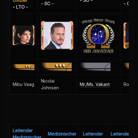
Offizier
- SO -
- SC -
- CI -
- LTO -
Nicolai
Mibu Vaag
Mr./Ms. Vakant
Rober
Johnsen
Leitender
Medizinischer
Leitender
Leitender
Medizinischer