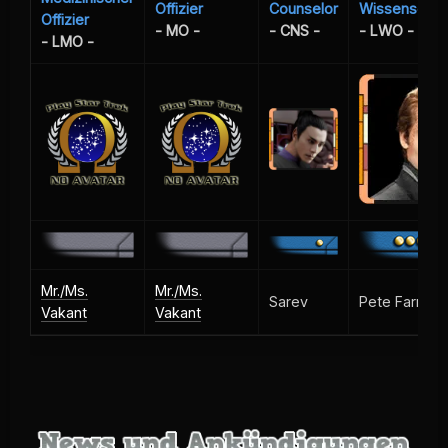
Offizier
Counselor
Wissenschaft
Offizier
- MO -
- CNS -
- LWO -
- LMO -
Mr./Ms.
Mr./Ms.
Sarev
Pete Farrell
Vakant
Vakant