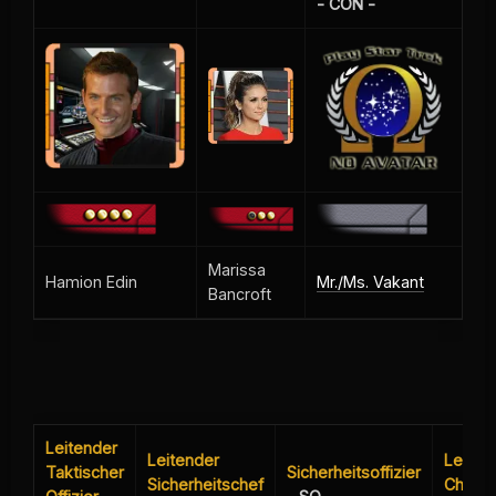
- CON -
Marissa
Hamion Edin
Mr./Ms. Vakant
Bancroft
Leitender
Leitender
Leiten
Taktischer
Sicherheitsoffizier
Sicherheitschef
Chefin