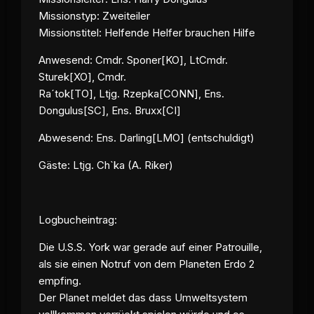
Missionstyp: Zweiteiler
Missionstitel: Helfende Helfer brauchen Hilfe
Anwesend: Cmdr. Sponer[KO], LtCmdr.
Sturek[XO], Cmdr.
Ra´tok[TO], Ltjg. Rzepka[CONN], Ens.
Dongulus[SC], Ens. Bruxx[CI]
Abwesend: Ens. Darling[LMO] (entschuldigt)
Gäste: Ltjg. Ch`ka (A. Riker)
Logbucheintrag:
Die U.S.S. York war gerade auf einer Patrouille,
als sie einen Notruf von dem Planeten Erdo 2
empfing.
Der Planet meldet das dass Umweltsystem