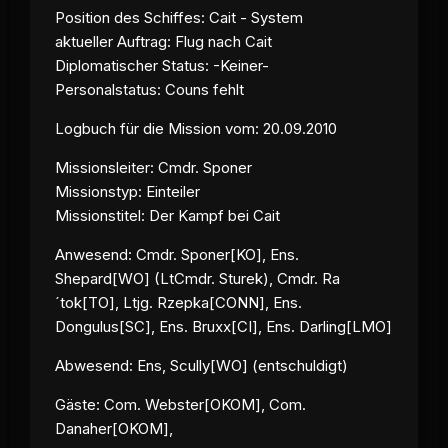
Position des Schiffes: Cait - System
aktueller Auftrag: Flug nach Cait
Diplomatischer Status: -Keiner-
Personalstatus: Couns fehlt
Logbuch für die Mission vom: 20.09.2010
Missionsleiter: Cmdr. Sponer
Missionstyp: Einteiler
Missionstitel: Der Kampf bei Cait
Anwesend: Cmdr. Sponer[KO], Ens.
Shepard[WO] (LtCmdr. Sturek), Cmdr. Ra
´tok[TO], Ltjg. Rzepka[CONN], Ens.
Dongulus[SC], Ens. Bruxx[CI], Ens. Darling[LMO]
Abwesend: Ens, Scully[WO] (entschuldigt)
Gäste: Com. Webster[OKOM], Com.
Danaher[OKOM],