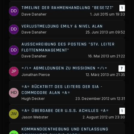
TIMELINE DER RAHMENHANDLUNG "BESETZT"
1
Dave Danaher
1. Juli 2015 um 19:33
VERLUSTMELDUNG EMILY & NIVEL ALAN
Dave Danaher
25. Juni 2013 um 09:52
AUSSCHREIBUNG DES POSTENS "STV. LEITER
FLOTTENMANAGEMENT"
Dave Danaher
16. Mai 2013 um 21:22
=/\= ABMELDUNGEN ZU MISSIONEN =/\=
7
Jonathan Pierce
12. März 2013 um 21:35
=A= RÜCKTRITT DES LEITERS DER SIA -
COMMODORE ALAN =A=
Hugh Decker
23. Dezember 2012 um 12:31
=A= ÜBERGABE DER U.S.S. ACHILLES =A=
1
Jason Webster
2. August 2012 um 23:30
KOMMANDOENTHEBUNG UND ENTLASSUNG