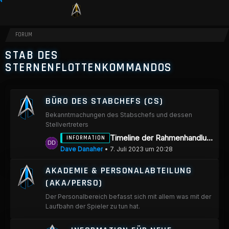
FORUM
STAB DES
STERNENFLOTTENKOMMANDOS
BÜRO DES STABCHEFS (CS)
Bekanntmachungen des Stabschefs und dessen
Stellvertreters
L
Timeline der Rahmenhandlung "Das Artefakt"
INFORMATION
e
Dave Danaher
7. Juli 2023 um 20:28
t
AKADEMIE & PERSONALABTEILUNG
z
(AKA/PERSO)
t
Der Personalbereich befasst sich mit allem was mit der
e
Laufbahn der Spieler zu tun hat.
B
e