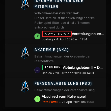
INFORMATION FÜR NEUE
i
MITSPIELER
t
WIllkommen bei Play Star Trek !
r
Dieser Bereich ist für neuen Mitglieder im
ä
Rollenspiel. Bitte lese dir alle Themen
g
entsprechend durch !
e
L
Vorstellung neuer Kadetten / Mitspieler
=/\=WICHTIG =/\=
e
Loehrig
4. April 2026 um 11:54
t
AKADEMIE (AKA)
z
Bekanntmachungen der Akademie der
t
Sternenflotte
e
L
Abteilungsleben II - Die Reise geht weiter
BORDLEBEN
B
e
Cesica
28. Oktober 2023 um 14:01
e
t
i
PERSONALABTEILUNG (PSO)
z
t
Bekanntmachungen der Personalbteilung
t
r
L
Abschied vom Rollenspiel
e
ä
e
Pete Farrell
21. April 2025 um 16:53
B
g
t
e