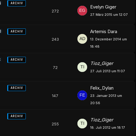
N
ARCHIV
Evelyn Giger
272
27. März 2015 um 12:07
8
Artemis Dara
ARCHIV
243
13. Dezember 2014 um
18:48
S
ARCHIV
Tioz_Giger
72
27. Juli 2013 um 11:07
Felix_Dylan
ARCHIV
147
23. Januar 2013 um
20:56
ARCHIV
Tioz_Giger
255
18. Juli 2012 um 18:17