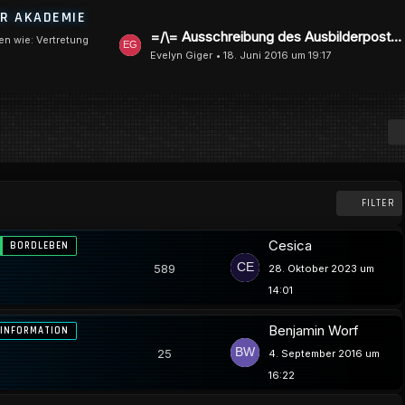
ER AKADEMIE
L
=/\= Ausschreibung des Ausbilderpostens Wissenschaft & Technik =/\=
en wie: Vertretung
Evelyn Giger
18. Juni 2016 um 19:17
e
t
z
t
e
B
e
FILTER
i
t
Cesica
BORDLEBEN
r
589
28. Oktober 2023 um
ä
14:01
g
e
Benjamin Worf
INFORMATION
25
4. September 2016 um
16:22