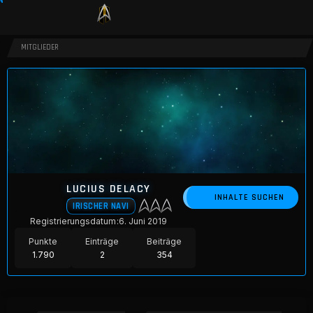
MITGLIEDER
LUCIUS DELACY
INHALTE SUCHEN
IRISCHER NAVI
Registrierungsdatum
6. Juni 2019
Punkte
Einträge
Beiträge
1.790
2
354