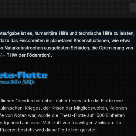
aufgabe ist es, humanitäre Hilfe und technische Hilfe zu leisten,
dazu das Einschreiten in planetaren Krisensituationen, wie etwa
on Naturkatastrophen ausgelösten Schäden, die Optimierung von
 (= THW der Föderation).
lichen Gründen mit dabei, daher beinhaltete die Flotte eine
ulanischen-Krieges, der Krisen der Mitgliedswelten, Kolonien
lfe von Nöten war, wurde die Theta-Flotte auf 1500 Einheiten
tgehend aus einer Mehrzahl von freiwilligen Zivilisten. Da
izieren besteht wird diese Flotte hier gelistet.